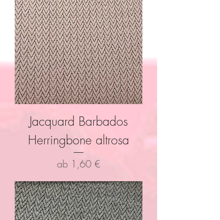
Jacquard Barbados
Herringbone altrosa
Sale-Preis
ab
1,60 €