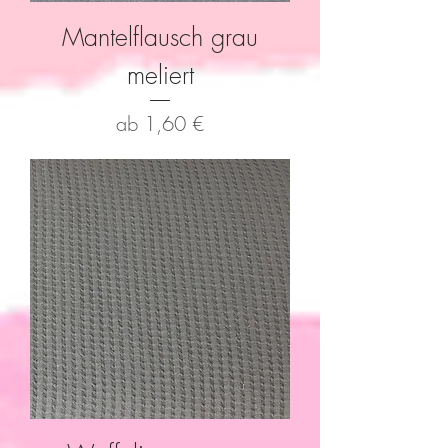
Mantelflausch grau
meliert
Sale-Preis
ab
1,60 €