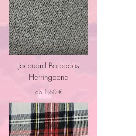
Jacquard Barbados
Herringbone
Sale-Preis
ab
1,60 €