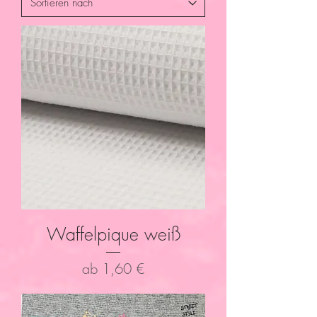
Waffelpique weiß
Sale-Preis
ab
1,60 €