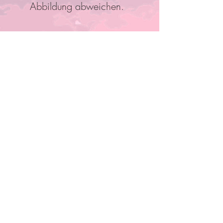
Abbildung abweichen.
Folge Uns
Pro Bestellung kann nur ein
Rabatt/Gutscheincode eingelöst
werden!
Anmelden und mit Mitgliedern
verbinden
Anderen Mitgliedern folgen, Kommentare
schreiben und mehr.