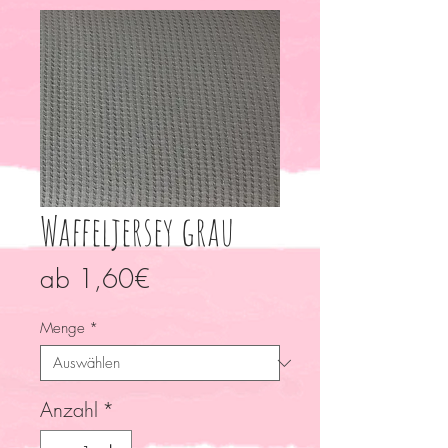
Waffeljersey grau
Sale-
ab
1,60€
Preis
Menge
*
Anzahl
*