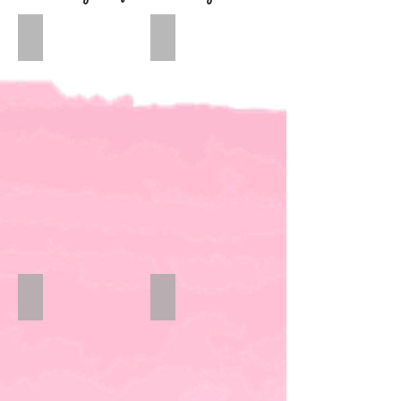
Bodys/Strampler
Hauben/Stirnbänder
Kleider
Kurzarmshirts