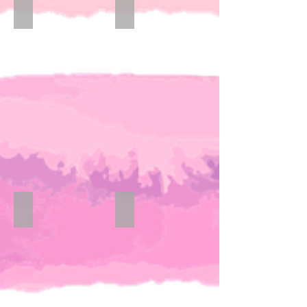
Lange Hosen
Mäntel/Westen
Puppenkleidung
Röcke