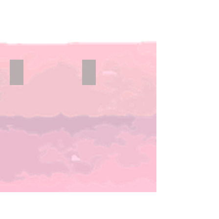
Sets
Sommerkopfbedeckung
Tücher/Schals/Loops