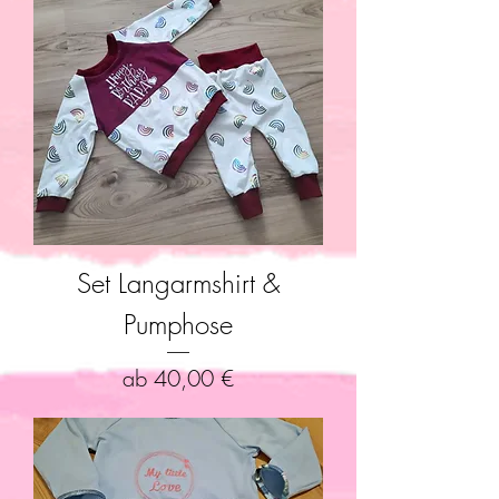
Set Langarmshirt &
Pumphose
Sale-Preis
ab
40,00 €