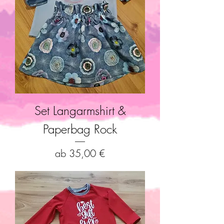
Set Langarmshirt &
Paperbag Rock
Sale-Preis
ab
35,00 €