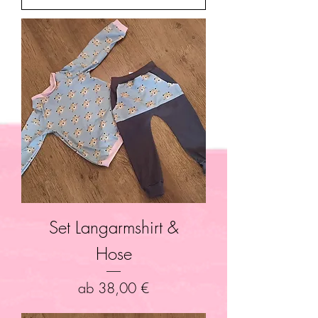
Set Langarmshirt &
Hose
Sale-Preis
ab
38,00 €