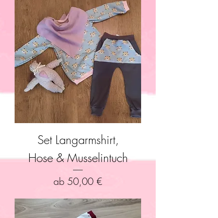
Set Langarmshirt,
Hose & Musselintuch
Sale-Preis
ab
50,00 €