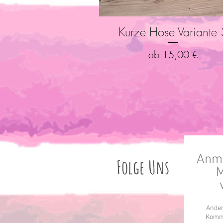
Kurze Hose Variante 
Schnellansicht
Sale-Preis
ab
15,00 €
Anme
Folge Uns
M
Ander
Komme