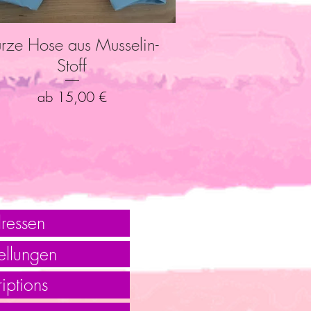
rze Hose aus Musselin-
Schnellansicht
Stoff
Sale-Preis
ab
15,00 €
ressen
ellungen
iptions