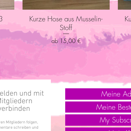
3
Kurze Hose aus Musselin-
Ku
Schnellansicht
Stoff
Sale-Preis
ab
15,00 €
Meine Ad
lden und mit
itgliedern
Meine Best
verbinden
My Subscr
en Mitgliedern folgen,
ntare schreiben und