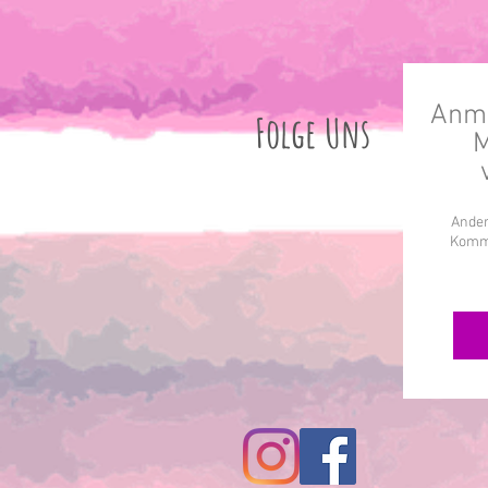
Anme
Folge Uns
M
Ander
Komme