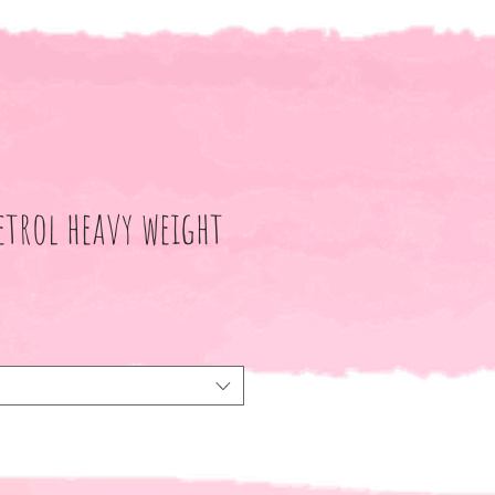
petrol heavy weight
le-
eis