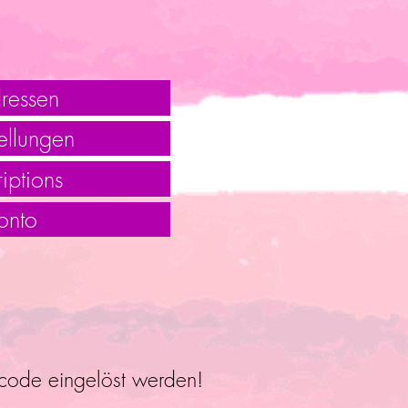
ressen
ellungen
iptions
onto
ncode eingelöst werden!