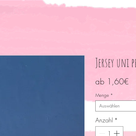
Jersey uni 
Sa
ab
1,60€
Pr
Menge
*
Auswählen
Anzahl
*