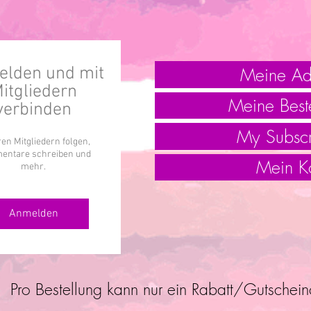
Meine Ad
lden und mit
itgliedern
Meine Best
verbinden
My Subscr
en Mitgliedern folgen,
ntare schreiben und
Mein K
mehr.
Anmelden
Pro Bestellung kann nur ein Rabatt/Gutschei