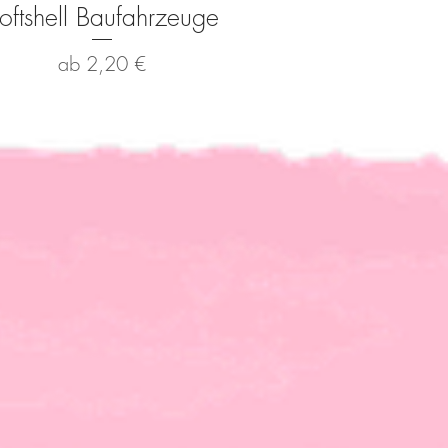
oftshell Baufahrzeuge
Schnellansicht
Sale-Preis
ab
2,20 €