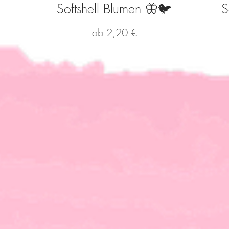
Softshell Blumen 🦋🐦
S
Schnellansicht
Sale-Preis
ab
2,20 €