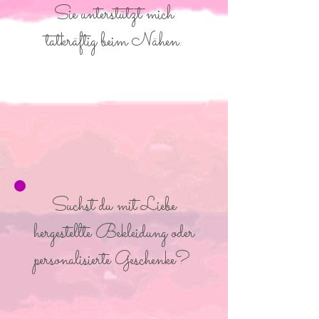
Sie unterstützt mich
tatkräftig beim Nähen.
Suchst du mit Liebe
hergestellte Bekleidung oder
personalisierte Geschenke?