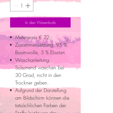
In den Warenkorb
Meterpreis € 22,-
Zusammensetzung: 95 %
Baumwolle, 5 % Elastan
Waschanleitung:
Schonend waschen bei
30 Grad, nicht in den
Trockner geben.
Aufgrund der Darstellung
am Bildschirm können die
tatsächlichen Farben der
Stoffe leicht von der