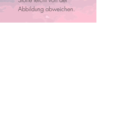
Abbildung abweichen.
Folge Uns
Pro Bestellung kann nur ein
Rabatt/Gutscheincode eingelöst
werden!
Anmelden und mit Mitgliedern
verbinden
Anderen Mitgliedern folgen, Kommentare
schreiben und mehr.