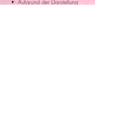
Aufgrund der Darstellung
am Bildschirm können die
tatsächlichen Farben der
Stoffe leicht von der
Abbildung abweichen.
Folge Uns
Pro Bestellung kann nur ein
Rabatt/Gutscheincode eingelöst
werden!