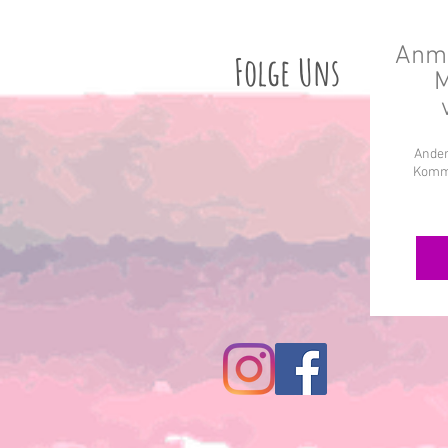
Anme
Folge Uns
M
Ander
Komme