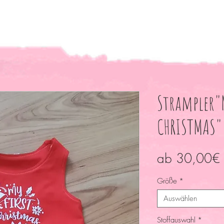
Strampler"
CHRISTMAS"
ab
30,00€
Größe
*
Auswählen
Stoffauswahl
*