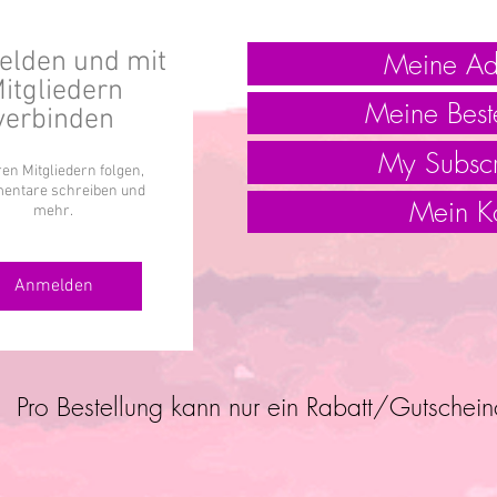
Meine Ad
lden und mit
itgliedern
Meine Best
verbinden
My Subscr
en Mitgliedern folgen,
ntare schreiben und
Mein K
mehr.
Anmelden
Pro Bestellung kann nur ein Rabatt/Gutschei