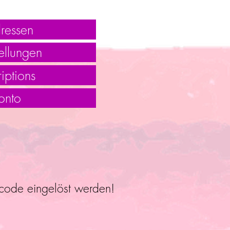
ressen
ellungen
iptions
onto
ncode eingelöst werden!