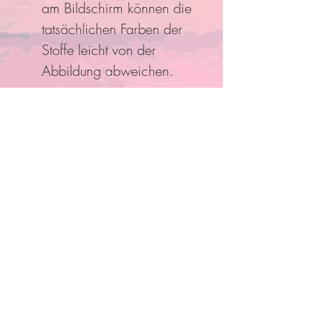
am Bildschirm können die
tatsächlichen Farben der
Stoffe leicht von der
Abbildung abweichen.
Folge Uns
Pro Bestellung kann nur ein
Rabatt/Gutscheincode eingelöst
werden!
Anmelden und mit Mitgliedern