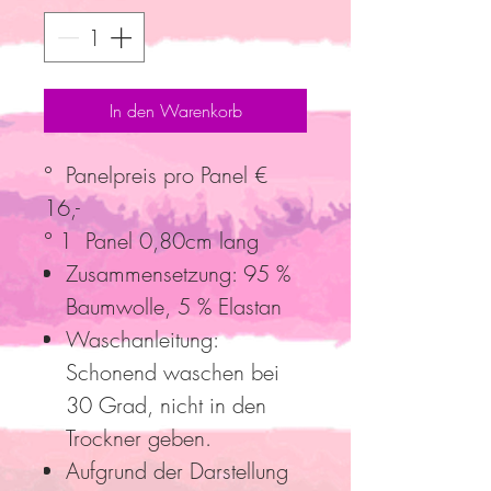
In den Warenkorb
° Panelpreis pro Panel €
16,-
° 1 Panel 0,80cm lang
Zusammensetzung: 95 %
Baumwolle, 5 % Elastan
Waschanleitung:
Schonend waschen bei
30 Grad, nicht in den
Trockner geben.
Aufgrund der Darstellung