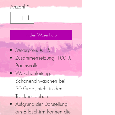
Anzahl
*
In den Warenkorb
Meterpreis € 15,-
Zusammensetzung: 100 %
Baumwolle
Waschanleitung:
Schonend waschen bei
30 Grad, nicht in den
Trockner geben.
Aufgrund der Darstellung
am Bildschirm können die