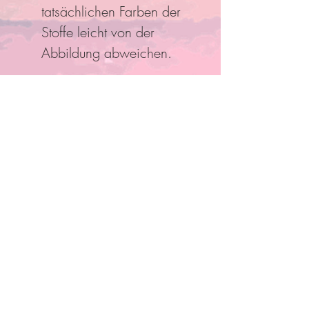
tatsächlichen Farben der
Stoffe leicht von der
Abbildung abweichen.
Folge Uns
Pro Bestellung kann nur ein
Rabatt/Gutscheincode eingelöst
werden!
Anmelden und mit Mitgliedern
verbinden