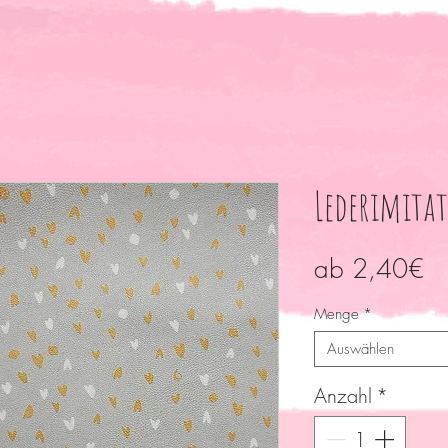
Lederimitat
Sa
ab
2,40€
Pr
Menge
*
Auswählen
Anzahl
*