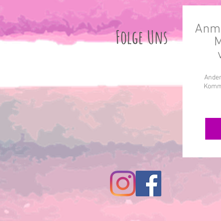
Anme
Folge Uns
M
Ander
Komme