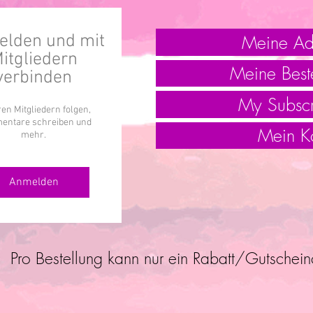
Meine Ad
lden und mit
itgliedern
Meine Best
verbinden
My Subscr
en Mitgliedern folgen,
ntare schreiben und
Mein K
mehr.
Anmelden
Pro Bestellung kann nur ein Rabatt/Gutschei