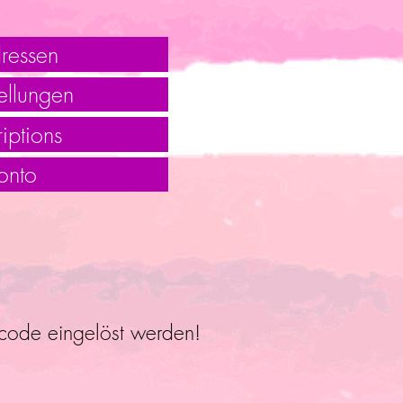
ressen
ellungen
iptions
onto
ncode eingelöst werden!