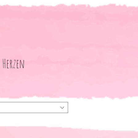
 Herzen
le-
eis