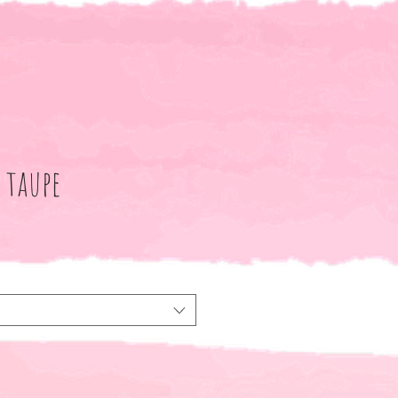
 taupe
le-
eis