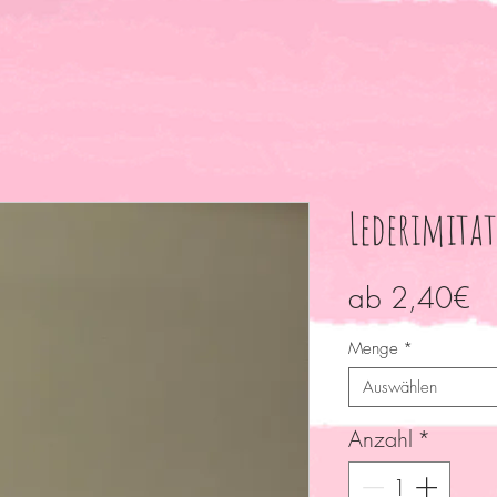
Lederimitat
Sa
ab
2,40€
Pr
Menge
*
Auswählen
Anzahl
*