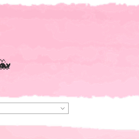
 🐳
le-
eis