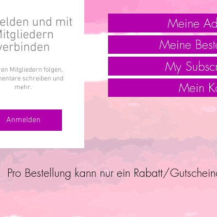
Meine Ad
lden und mit
itgliedern
Meine Best
verbinden
My Subscr
en Mitgliedern folgen,
ntare schreiben und
Mein K
mehr.
Anmelden
Pro Bestellung kann nur ein Rabatt/Gutschei