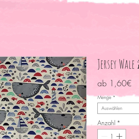
Jersey Wale
Sa
ab
1,60€
Pr
Menge
*
Auswählen
Anzahl
*