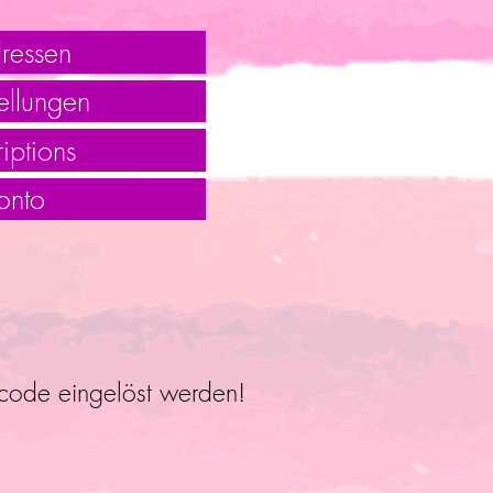
ressen
ellungen
iptions
onto
ncode eingelöst werden!