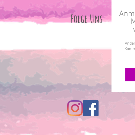
Anme
Folge Uns
M
Ander
Komme