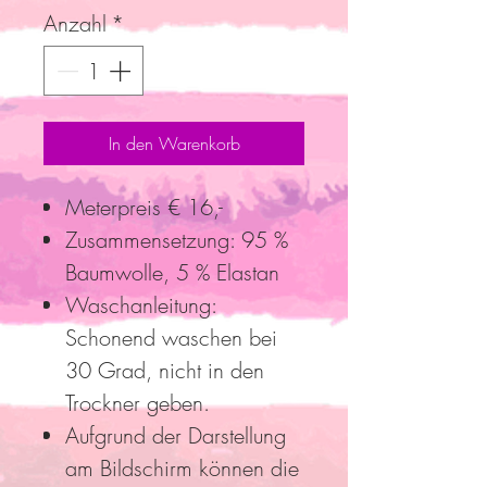
Anzahl
*
In den Warenkorb
Meterpreis € 16,-
Zusammensetzung: 95 %
Baumwolle, 5 % Elastan
Waschanleitung:
Schonend waschen bei
30 Grad, nicht in den
Trockner geben.
Aufgrund der Darstellung
am Bildschirm können die