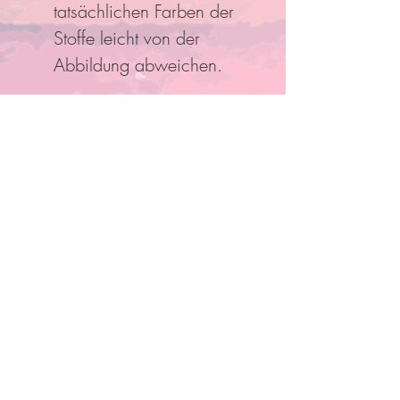
tatsächlichen Farben der
Stoffe leicht von der
Abbildung abweichen.
Folge Uns
Pro Bestellung kann nur ein
Rabatt/Gutscheincode eingelöst
werden!
Anmelden und mit Mitgliedern
verbinden