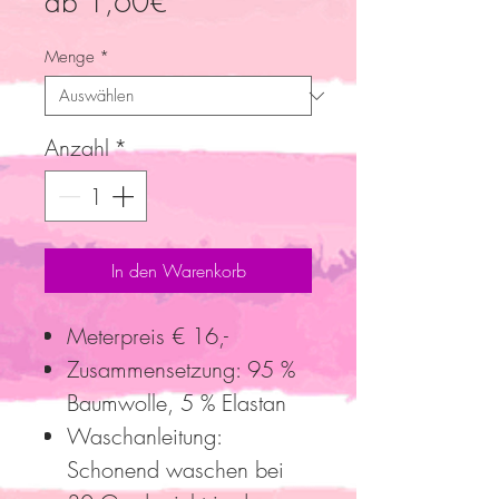
Sale-
ab
1,60€
Preis
Menge
*
Anzahl
*
In den Warenkorb
Meterpreis € 16,-
Zusammensetzung: 95 %
Baumwolle, 5 % Elastan
Waschanleitung:
Schonend waschen bei