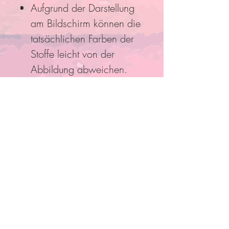
Aufgrund der Darstellung
am Bildschirm können die
tatsächlichen Farben der
Stoffe leicht von der
Abbildung abweichen.
Folge Uns
Pro Bestellung kann nur ein
Rabatt/Gutscheincode eingelöst
werden!