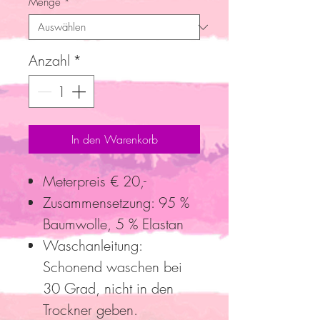
Menge
*
Anzahl
*
In den Warenkorb
Meterpreis € 20,-
Zusammensetzung: 95 %
Baumwolle, 5 % Elastan
Waschanleitung:
Schonend waschen bei
30 Grad, nicht in den
Trockner geben.