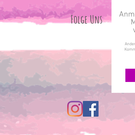
Anme
Folge Uns
M
Ander
Komme