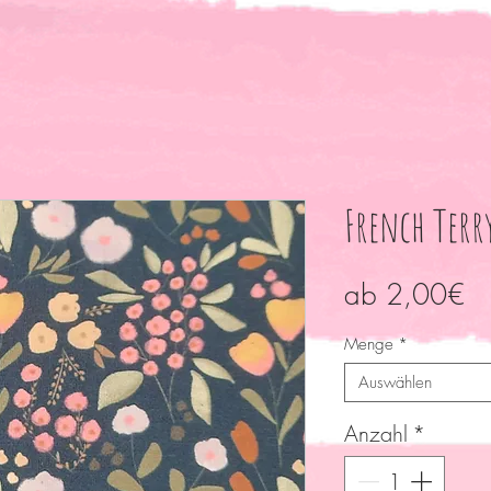
French Ter
Sa
ab
2,00€
Pr
Menge
*
Auswählen
Anzahl
*