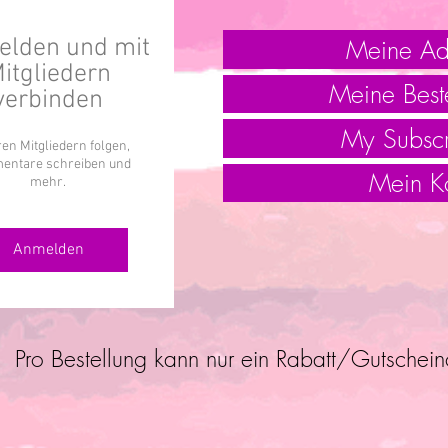
Meine Ad
lden und mit
itgliedern
Meine Best
verbinden
My Subscr
en Mitgliedern folgen,
ntare schreiben und
Mein K
mehr.
Anmelden
Pro Bestellung kann nur ein Rabatt/Gutschei