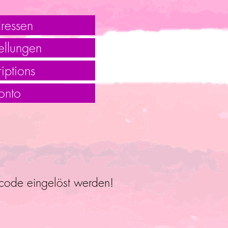
ressen
ellungen
iptions
onto
ncode eingelöst werden!