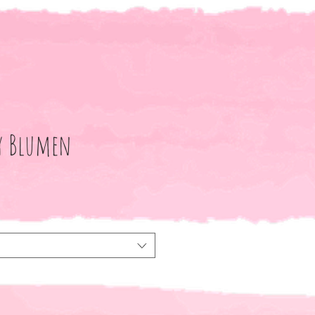
ry Blumen
le-
eis