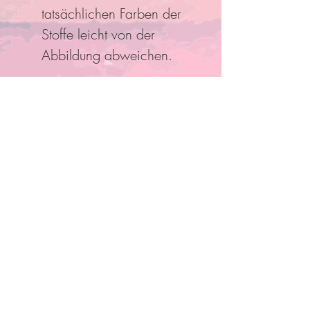
tatsächlichen Farben der
Stoffe leicht von der
Abbildung abweichen.
Folge Uns
Pro Bestellung kann nur ein
Rabatt/Gutscheincode eingelöst
werden!
Anmelden und mit Mitgliedern
verbinden