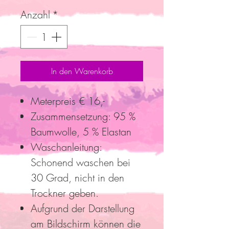
Anzahl
*
In den Warenkorb
Meterpreis € 16,-
Zusammensetzung: 95 %
Baumwolle, 5 % Elastan
Waschanleitung:
Schonend waschen bei
30 Grad, nicht in den
Trockner geben.
Aufgrund der Darstellung
am Bildschirm können die