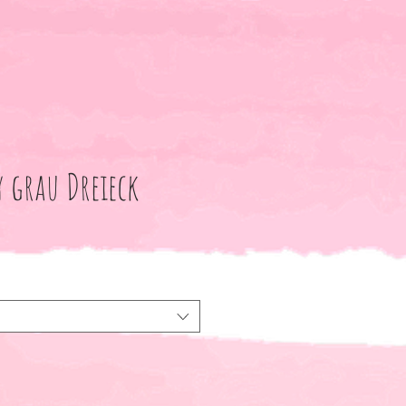
y grau Dreieck
le-
eis