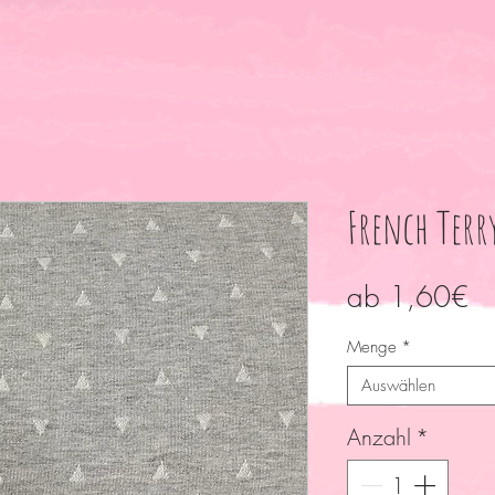
French Terr
Sa
ab
1,60€
Pr
Menge
*
Auswählen
Anzahl
*