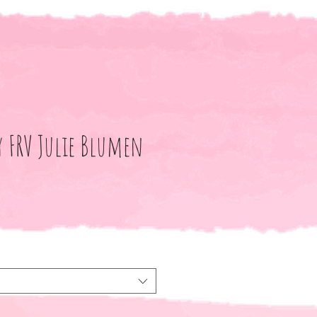
y FRV Julie Blumen
le-
eis