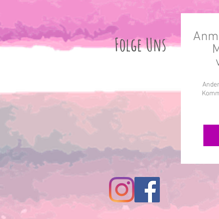
Anme
Folge Uns
M
Ander
Komme