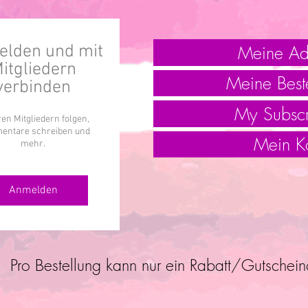
Meine Ad
lden und mit
itgliedern
Meine Best
verbinden
My Subscr
en Mitgliedern folgen,
ntare schreiben und
Mein K
mehr.
Anmelden
Pro Bestellung kann nur ein Rabatt/Gutschei