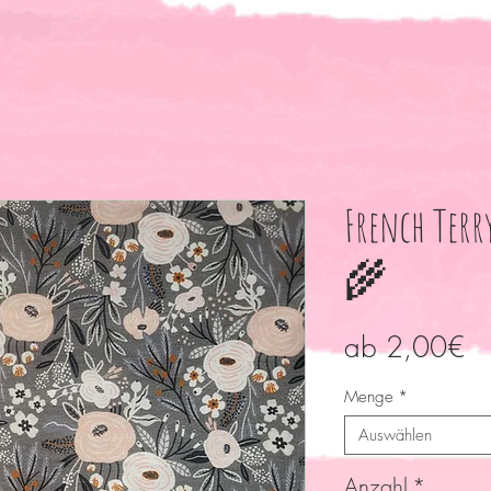
French Terr
🌾
Sa
ab
2,00€
Pr
Menge
*
Auswählen
Anzahl
*