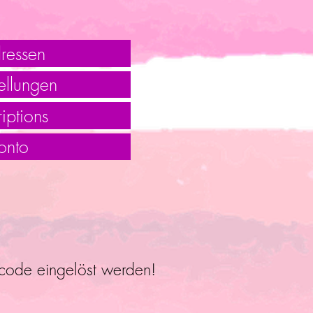
ressen
ellungen
iptions
onto
ncode eingelöst werden!