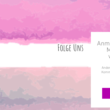
Anme
Folge Uns
M
Ander
Komme