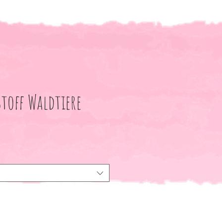
toff Waldtiere
le-
eis