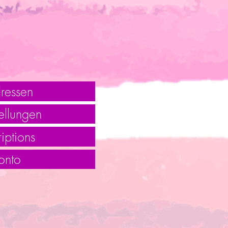
ressen
ellungen
iptions
onto