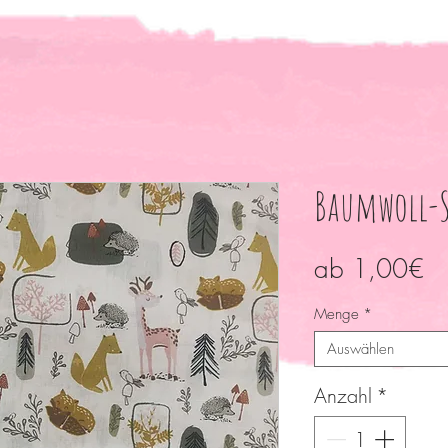
Baumwoll-S
Sa
ab
1,00€
Pr
Menge
*
Auswählen
Anzahl
*