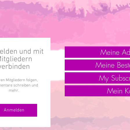
Meine Ad
lden und mit
itgliedern
Meine Best
verbinden
My Subscr
en Mitgliedern folgen,
ntare schreiben und
Mein K
mehr.
Anmelden