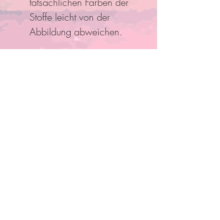
tatsächlichen Farben der
Stoffe leicht von der
Abbildung abweichen.
Folge Uns
Pro Bestellung kann nur ein
Rabatt/Gutscheincode eingelöst
werden!
Anmelden und mit Mitgliedern
verbinden