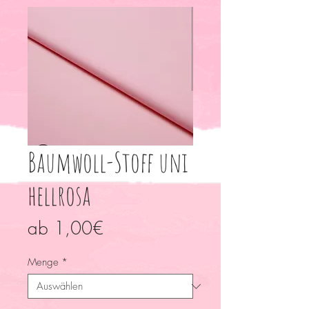
Baumwoll-Stoff uni
hellrosa
Sale-
ab
1,00€
Preis
Menge
*