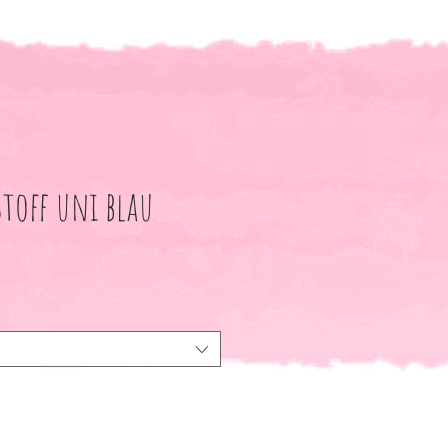
toff uni blau
le-
eis