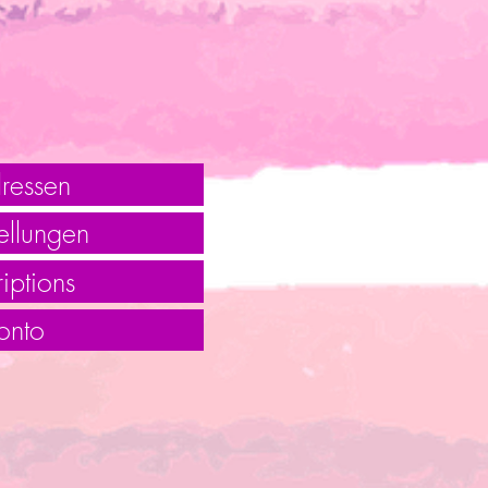
ressen
ellungen
iptions
onto