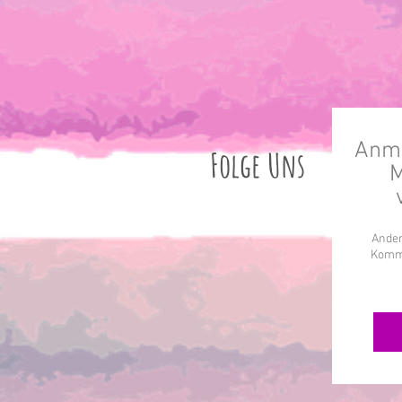
Anme
Folge Uns
M
Ander
Komme