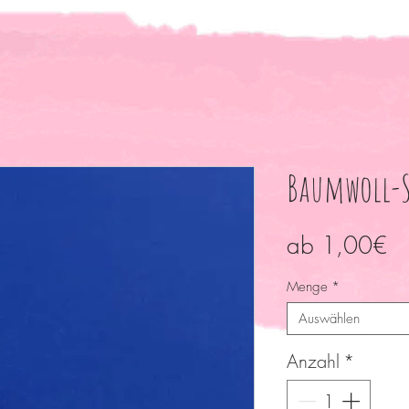
Baumwoll-S
Sa
ab
1,00€
Pr
Menge
*
Auswählen
Anzahl
*