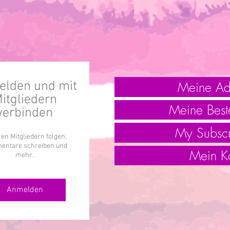
Meine Ad
lden und mit
itgliedern
Meine Best
verbinden
My Subscr
en Mitgliedern folgen,
ntare schreiben und
Mein K
mehr.
Anmelden