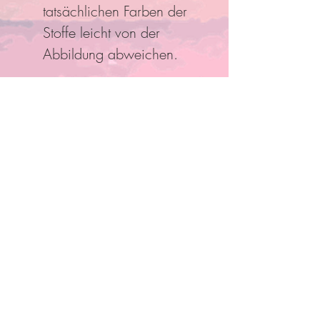
tatsächlichen Farben der
Stoffe leicht von der
Abbildung abweichen.
Folge Uns
Pro Bestellung kann nur ein
Rabatt/Gutscheincode eingelöst
werden!
Anmelden und mit Mitgliedern
verbinden