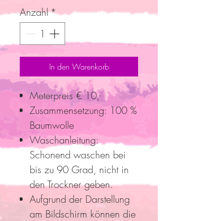
Anzahl
*
In den Warenkorb
Meterpreis € 10,-
Zusammensetzung: 100 %
Baumwolle
Waschanleitung:
Schonend waschen bei
bis zu 90 Grad, nicht in
den Trockner geben.
Aufgrund der Darstellung
am Bildschirm können die