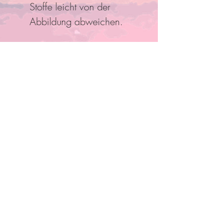
Stoffe leicht von der
Abbildung abweichen.
Folge Uns
Pro Bestellung kann nur ein
Rabatt/Gutscheincode eingelöst
werden!
Anmelden und mit Mitgliedern
verbinden
Anderen Mitgliedern folgen, Kommentare