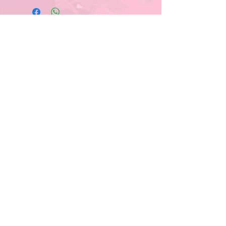
Folge Uns
Pro Bestellung kann nur ein
Rabatt/Gutscheincode eingelöst
werden!
Anmelden und mit Mitgliedern
verbinden
Anderen Mitgliedern folgen, Kommentare
schreiben und mehr.
Anmelden