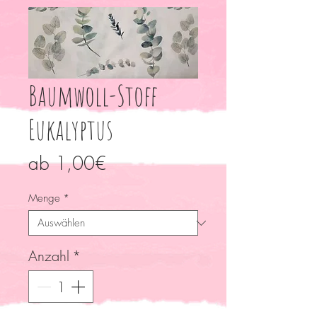
Baumwoll-Stoff
Eukalyptus
Sale-
ab
1,00€
Preis
Menge
*
Anzahl
*