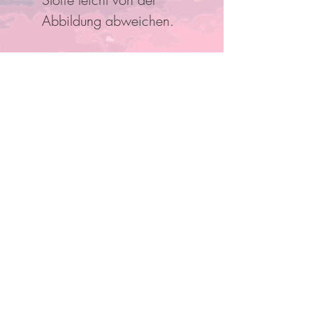
Abbildung abweichen.
Folge Uns
Pro Bestellung kann nur ein
Rabatt/Gutscheincode eingelöst
werden!
Anmelden und mit Mitgliedern
verbinden
Anderen Mitgliedern folgen, Kommentare
schreiben und mehr.