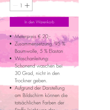
In den Warenkorb
Meterpreis € 20,-
Zusammensetzung: 95 %
Baumwolle, 5 % Elastan
Waschanleitung:
Schonend waschen bei
30 Grad, nicht in den
Trockner geben.
Aufgrund der Darstellung
am Bildschirm können die
tatsächlichen Farben der
Stoffe leicht von der