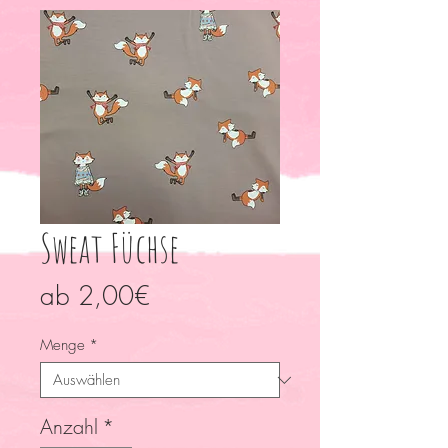
Sweat Füchse
Sale-
ab
2,00€
Preis
Menge
*
Anzahl
*