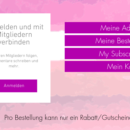
Meine Ad
lden und mit
itgliedern
Meine Best
verbinden
My Subscr
en Mitgliedern folgen,
ntare schreiben und
Mein K
mehr.
Anmelden
Pro Bestellung kann nur ein Rabatt/Gutschei