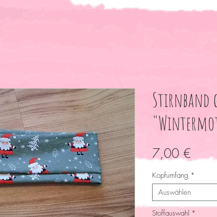
Stirnband 
"Wintermot
Preis
7,00 €
Kopfumfang
*
Auswählen
Stoffauswahl
*