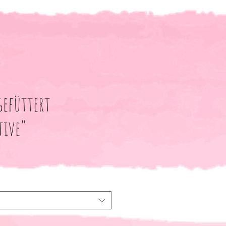
gefüttert
ive"