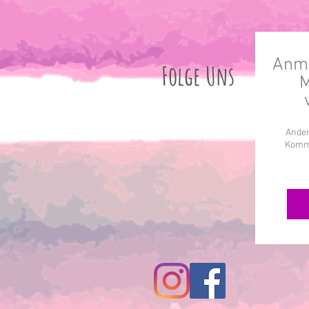
Anme
Folge Uns
M
Ander
Komme