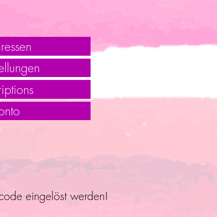
ressen
ellungen
iptions
onto
ncode eingelöst werden!