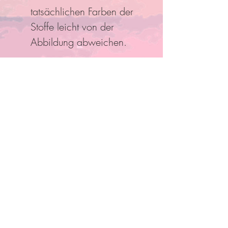
tatsächlichen Farben der
Stoffe leicht von der
Abbildung abweichen.
Folge Uns
Pro Bestellung kann nur ein
Rabatt/Gutscheincode eingelöst
werden!
Anmelden und mit Mitgliedern
verbinden