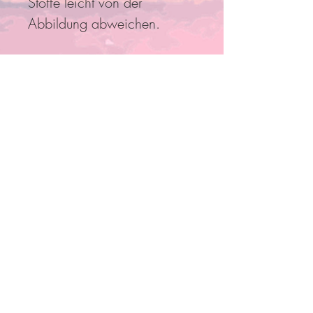
Stoffe leicht von der
Abbildung abweichen.
Folge Uns
Pro Bestellung kann nur ein
Rabatt/Gutscheincode eingelöst
werden!
Anmelden und mit Mitgliedern
verbinden
Anderen Mitgliedern folgen, Kommentare
schreiben und mehr.