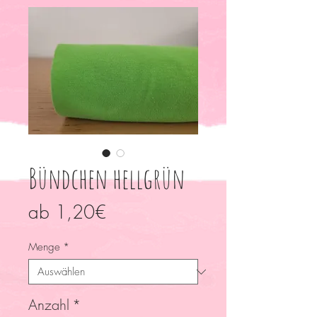
Bündchen hellgrün
Sale-
ab
1,20€
Preis
Menge
*
Anzahl
*