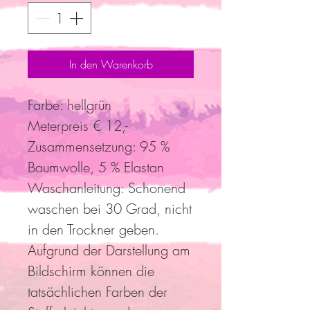
In den Warenkorb
Farbe: hellgrün
Meterpreis € 12,-
Zusammensetzung: 95 %
Baumwolle, 5 % Elastan
Waschanleitung: Schonend
waschen bei 30 Grad, nicht
in den Trockner geben.
Aufgrund der Darstellung am
Bildschirm können die
tatsächlichen Farben der