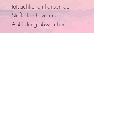
tatsächlichen Farben der
Stoffe leicht von der
Abbildung abweichen.
Folge Uns
Pro Bestellung kann nur ein
Rabatt/Gutscheincode eingelöst
werden!
Anmelden und mit Mitgliedern
verbinden