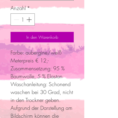
Anzahl
*
In den Warenkorb
Farbe: aubergine/weiß
Meterpreis € 12,-
Zusammensetzung: 95 %
Baumwolle, 5 % Elastan
Waschanleitung: Schonend
waschen bei 30 Grad, nicht
in den Trockner geben.
Aufgrund der Darstellung am
Bildschirm können die