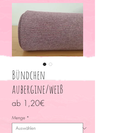
Bündchen
aubergine/weiß
Sale-
ab
1,20€
Preis
Menge
*